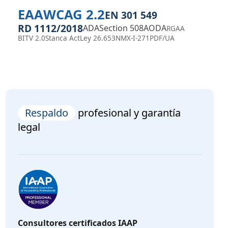
EAA
WCAG 2.2
EN 301 549
RD 1112/2018
ADA
Section 508
AODA
RGAA
BITV 2.0
Stanca Act
Ley 26.653
NMX-I-271
PDF/UA
Respaldo
profesional y garantía
legal
Consultores certificados IAAP