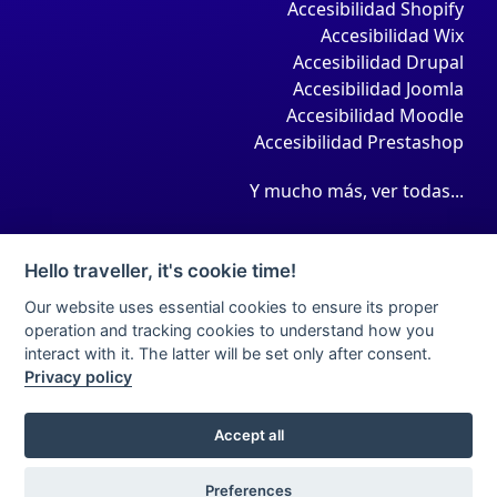
Accesibilidad Shopify
Accesibilidad Wix
Accesibilidad Drupal
Accesibilidad Joomla
Accesibilidad Moodle
Accesibilidad Prestashop
Y mucho más, ver todas...
Hello traveller, it's cookie time!
Our website uses essential cookies to ensure its proper
operation and tracking cookies to understand how you
interact with it. The latter will be set only after consent.
Privacy policy
Aviso legal
Condiciones de contratación
Política de privacidad
Política de cookies
Accept all
Declaracion de accessibilidad
Sitemap
2022 Accedeme. All Rights Reserved.
Preferences