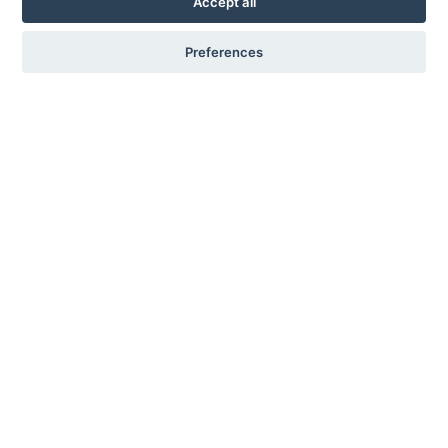
Accept all
Preferences
+
Ver aviso legal recogida de datos
Nuestras soluciones
Widget
Tests
Auditoría
Consultoría
Certificados
Monitorización