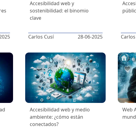
Accesibilidad web y
Acces
res
sostenibilidad: el binomio
públi
clave
2025
Carlos Cusí
28-06-2025
Carlos
dad
Accesibilidad web y medio
Web A
ambiente: ¿cómo están
mundo
conectados?