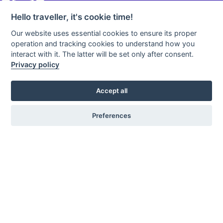
Tests
Auditoría
Hello traveller, it's cookie time!
Consultoría
Our website uses essential cookies to ensure its proper
Certificados
operation and tracking cookies to understand how you
Monitorización
interact with it. The latter will be set only after consent.
Privacy policy
Legalidad
Área de prensa
Accept all
Nuestra Visión, Misión y nuestros valores
Preferences
Partners
Programa de partners
Boletín
Suscripción a boletín informativo
CMS's