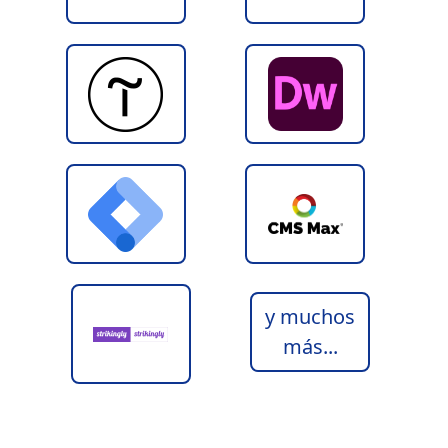
y muchos
más...